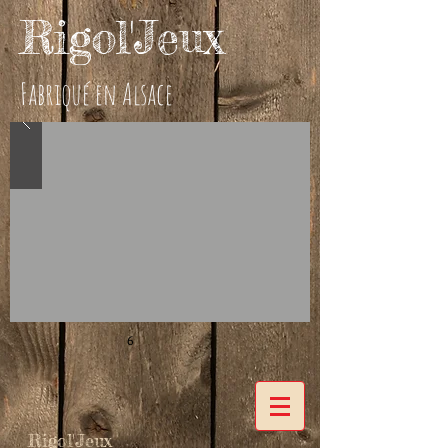
Rigol'Jeux
Fabriqué en Alsace
6
Rigol'Jeux