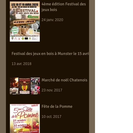
4ème édition Festival des
jeux bois
24 janv. 2020
Festival des jeux en bois à Munster le 15 avril
13 avr. 2018
Marché de noël Chatenois
23 nov. 2017
Fête de la Pomme
10 oct. 2017