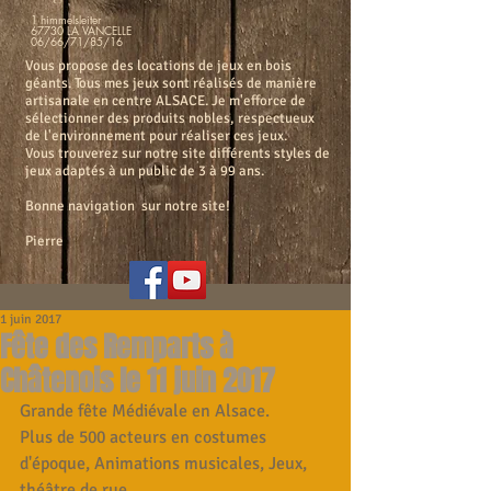
1 himmelsleiter
67730 LA VANCELLE
06/66/71/85/16
Vous propose des locations de jeux en bois
géants. Tous mes jeux sont réalisés de manière
artisanale en centre ALSACE. Je m'efforce de
sélectionner des produits nobles, respectueux
de l'environnement pour réaliser ces jeux.
Vous trouverez sur notre site différents styles de
jeux adaptés à un public de 3 à 99 ans.
Bonne navigation sur notre site!
Pierre
1 juin 2017
Fête des Remparts à
Châtenois le 11 juin 2017
Grande fête Médiévale en Alsace.
Plus de 500 acteurs en costumes 
d'époque, Animations musicales, Jeux, 
théâtre de rue...