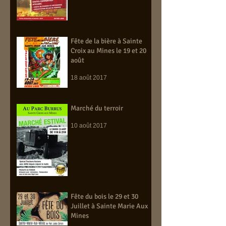
Fête de la bière à Sainte
Croix au Mines le 19 et 20
août
18 août 2017
Marché du terroir
10 août 2017
Fête du bois le 29 et 30
Juillet à Sainte Marie Aux
Mines