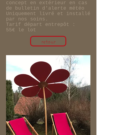
concept en extérieur en cas
de bulletin d'alerte météo
Uniquement livré et installé
par nos soins.
Tarif départ entrepôt :
55€ le lot
retour