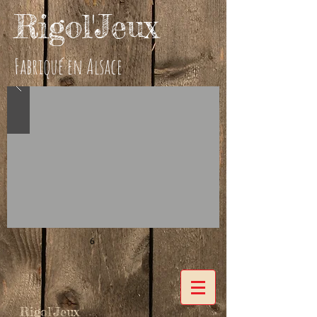
Rigol'Jeux
Fabriqué en Alsace
6
Rigol'Jeux