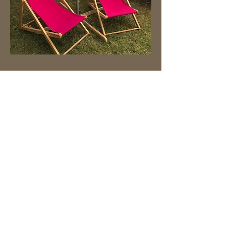
rigoljeux@yahoo.fr
© 2016 Rigol'jeux