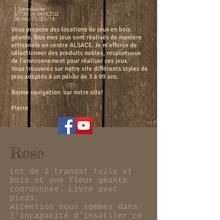
1 himmelsleiter
67730 LA VANCELLE
06/66/71/85/16
Vous propose des locations de jeux en bois
géants. Tous mes jeux sont réalisés de manière
artisanale en centre ALSACE. Je m'efforce de
sélectionner des produits nobles, respectueux
de l'environnement pour réaliser ces jeux.
Vous trouverez sur notre site différents styles de
jeux adaptés à un public de 3 à 99 ans.
Bonne navigation sur notre site!
Pierre
Rose
Lot de 2 transat toile et
bois et une fleur géante
coordonnée. Livré avec
pieds.
Attention nous sommes dans
l'incapacité d'insatller ce