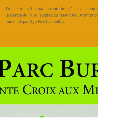
18 août 2017
Fête de la bière à Sainte Croix
au Mines le 19 et 20 août
Trois bières artisanales seront brassées avec l'eau de
la source du Hury, au pied du Taennchel. Animation
musicale par Gyn Fizz (samedi)...