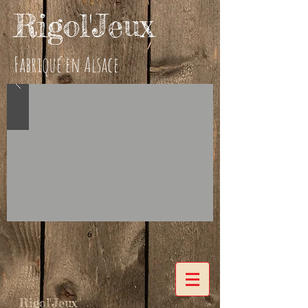
Rigol'Jeux
Fabriqué en Alsace
6
Rigol'Jeux