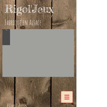
Rigol'Jeux
Fabriqué en Alsace
6
Rigol'Jeux