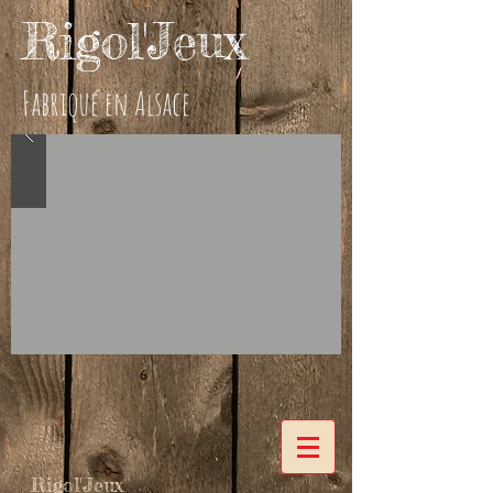
Rigol'Jeux
Fabriqué en Alsace
6
Rigol'Jeux