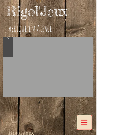
Rigol'Jeux
Fabriqué en Alsace
6
Rigol'Jeux