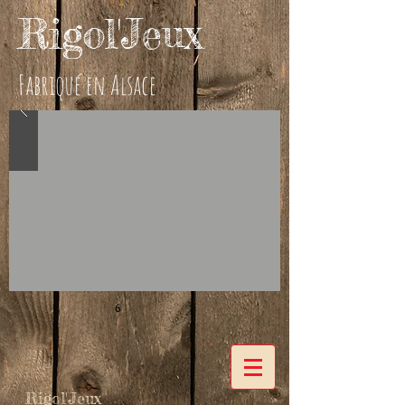
Rigol'Jeux
Fabriqué en Alsace
6
Rigol'Jeux