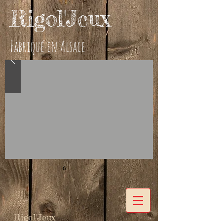
Rigol'Jeux
Fabriqué en Alsace
6
Rigol'Jeux